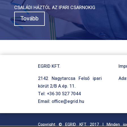
CSALÁDI HÁZTÓL AZ IPARI CSARNOKIG
Tovább
EGRID KFT.
Imp
2142 Nagytarcsa Felső ipari
Ada
körút 2/B A.ép. 11.
Tel:
+36 30 527 7044
Email:
office@egrid.hu
Copyright © EGRID KFT. 2017 | Minden jo