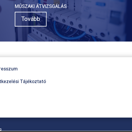
MŰSZAKI ÁTVIZSGÁLÁS
Tovább
resszum
tkezelési Tájékoztató
g