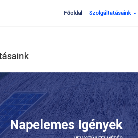
Főoldal
Szolgáltatásaink
atásaink
Napelemes Igények