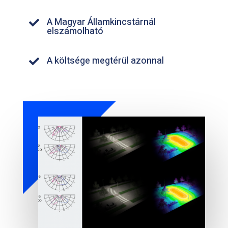
A Magyar Államkincstárnál

elszámolható
A költsége megtérül azonnal
