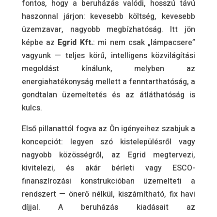
fontos, hogy a beruházás valódi, hosszú távú
haszonnal járjon: kevesebb költség, kevesebb
üzemzavar, nagyobb megbízhatóság. Itt jön
képbe az
Egrid Kft.
: mi nem csak „lámpacsere”
vagyunk — teljes körű, intelligens közvilágítási
megoldást kínálunk, melyben az
energiahatékonyság mellett a fenntarthatóság, a
gondtalan üzemeltetés és az átláthatóság is
kulcs.
Első pillanattól fogva az Ön igényeihez szabjuk a
koncepciót: legyen szó kistelepülésről vagy
nagyobb közösségről, az Egrid megtervezi,
kivitelezi, és akár bérleti vagy ESCO-
finanszírozási konstrukcióban üzemelteti a
rendszert — önerő nélkül, kiszámítható, fix havi
díjjal. A beruházás kiadásait az