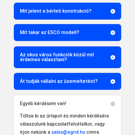
Mit jelent a bérleti konstrukció?
Mit takar az ESCO modell?
Az okos város funkciók közül mit
érdemes választani?
Át tudják vállalni az üzemeltetést?
Egyéb kérdésem van!
Töltse ki az űrlapot és minden kérdésére
válaszolunk kapcsolatfelvételkor, vagy
írjon nekünk a
sales@egrid.hu
címre.