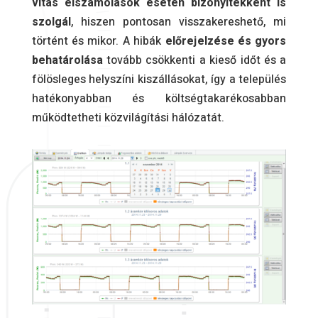
vitás elszámolások esetén bizonyítékként is
szolgál
, hiszen pontosan visszakereshető, mi
történt és mikor. A hibák
előrejelzése és gyors
behatárolása
tovább csökkenti a kieső időt és a
fölösleges helyszíni kiszállásokat, így a település
hatékonyabban és költségtakarékosabban
működtetheti közvilágítási hálózatát.