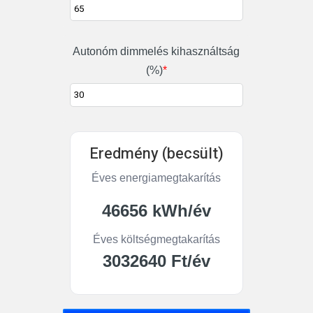
Autonóm dimmelés kihasználtság
(%)
*
Eredmény (becsült)
Éves energiamegtakarítás
46656
kWh/év
Éves költségmegtakarítás
3032640
Ft/év