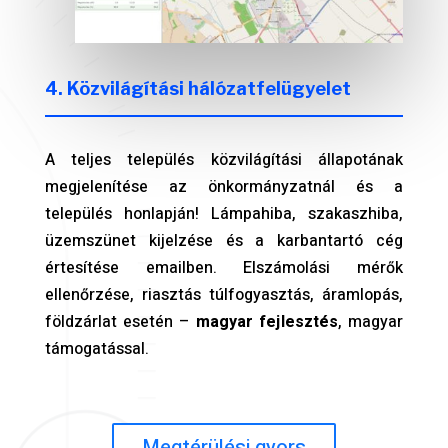
4. Közvilágítási hálózatfelügyelet
A teljes település közvilágítási állapotának
megjelenítése az önkormányzatnál és a
település honlapján! Lámpahiba, szakaszhiba,
üzemszünet kijelzése és a karbantartó cég
értesítése emailben. Elszámolási mérők
ellenőrzése, riasztás túlfogyasztás, áramlopás,
földzárlat esetén –
magyar fejlesztés
, magyar
támogatással.
Megtérülési gyors