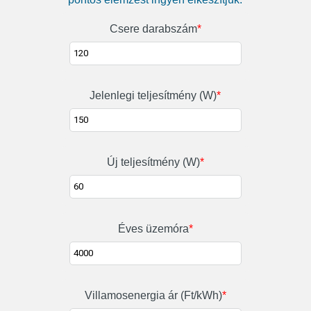
Csere darabszám
*
Jelenlegi teljesítmény (W)
*
Új teljesítmény (W)
*
Éves üzemóra
*
Villamosenergia ár (Ft/kWh)
*