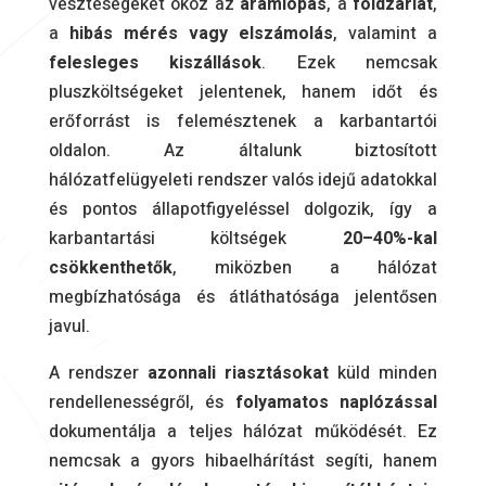
veszteségeket okoz az
áramlopás
, a
földzárlat
,
a
hibás mérés vagy elszámolás
, valamint a
felesleges kiszállások
. Ezek nemcsak
pluszköltségeket jelentenek, hanem időt és
erőforrást is felemésztenek a karbantartói
oldalon. Az általunk biztosított
hálózatfelügyeleti rendszer valós idejű adatokkal
és pontos állapotfigyeléssel dolgozik, így a
karbantartási költségek
20–40%-kal
csökkenthetők
, miközben a hálózat
megbízhatósága és átláthatósága jelentősen
javul.
A rendszer
azonnali riasztásokat
küld minden
rendellenességről, és
folyamatos naplózással
dokumentálja a teljes hálózat működését. Ez
nemcsak a gyors hibaelhárítást segíti, hanem