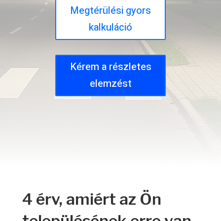
Megtérülési gyors
kalkuláció
Kérem a részletes
elemzést
4 érv, amiért az Ön
településének erre van