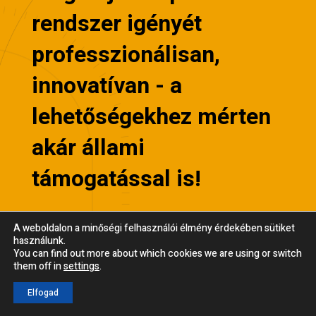
rendszer igényét
professzionálisan,
innovatívan - a
lehetőségekhez mérten
akár állami
támogatással is!
A weboldalon a minőségi felhasználói élmény érdekében sütiket
használunk.
You can find out more about which cookies we are using or switch
them off in
settings
.
KÉRJ AJÁNLATOT
MOST!
Elfogad