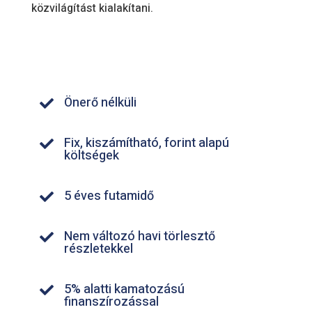
közvilágítást kialakítani.
Önerő nélküli

Fix, kiszámítható, forint alapú

költségek
5 éves futamidő

Nem változó havi törlesztő

részletekkel
5% alatti kamatozású

finanszírozással