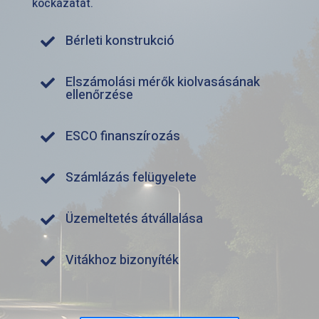
kockázatát.
Bérleti konstrukció

Elszámolási mérők kiolvasásának

ellenőrzése
ESCO finanszírozás

Számlázás felügyelete

Üzemeltetés átvállalása

Vitákhoz bizonyíték
