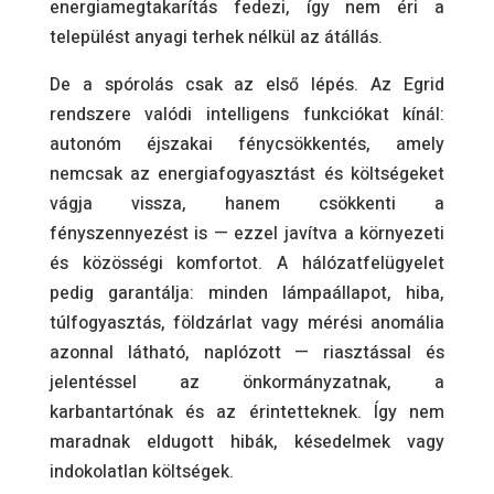
energiamegtakarítás fedezi, így nem éri a
települést anyagi terhek nélkül az átállás.
De a spórolás csak az első lépés. Az Egrid
rendszere valódi intelligens funkciókat kínál:
autonóm éjszakai fénycsökkentés, amely
nemcsak az energiafogyasztást és költségeket
vágja vissza, hanem csökkenti a
fényszennyezést is — ezzel javítva a környezeti
és közösségi komfortot. A hálózatfelügyelet
pedig garantálja: minden lámpaállapot, hiba,
túlfogyasztás, földzárlat vagy mérési anomália
azonnal látható, naplózott — riasztással és
jelentéssel az önkormányzatnak, a
karbantartónak és az érintetteknek. Így nem
maradnak eldugott hibák, késedelmek vagy
indokolatlan költségek.