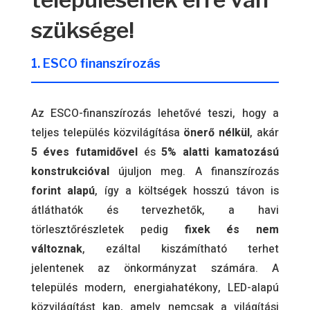
szüksége!
1. ESCO finanszírozás
Az ESCO-finanszírozás lehetővé teszi, hogy a
teljes település közvilágítása
önerő nélkül
, akár
5 éves futamidővel
és
5% alatti kamatozású
konstrukcióval
újuljon meg. A finanszírozás
forint alapú
, így a költségek hosszú távon is
átláthatók és tervezhetők, a havi
törlesztőrészletek pedig
fixek és nem
változnak
, ezáltal kiszámítható terhet
jelentenek az önkormányzat számára. A
település modern, energiahatékony, LED-alapú
közvilágítást kap, amely nemcsak a világítási