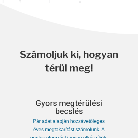
Számoljuk ki, hogyan
térül meg!
Gyors megtérülési
becslés
Pár adat alapján hozzávetőleges
éves megtakarítást számolunk. A
pontos elemzést ingyen elkészítjük.