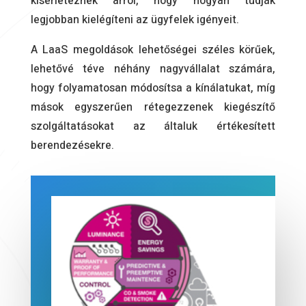
kísérleteznek arról, hogy hogyan tudják
legjobban kielégíteni az ügyfelek igényeit.
A LaaS megoldások lehetőségei széles körűek,
lehetővé téve néhány nagyvállalat számára,
hogy folyamatosan módosítsa a kínálatukat, míg
mások egyszerűen rétegezzenek kiegészítő
szolgáltatásokat az általuk értékesített
berendezésekre.