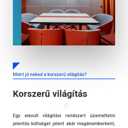
Miért jó neked a korszerű világítás?
Korszerű világítás
Egy elavult világítási rendszert üzemeltetni
jelentős költséget jelent akár magánemberként,